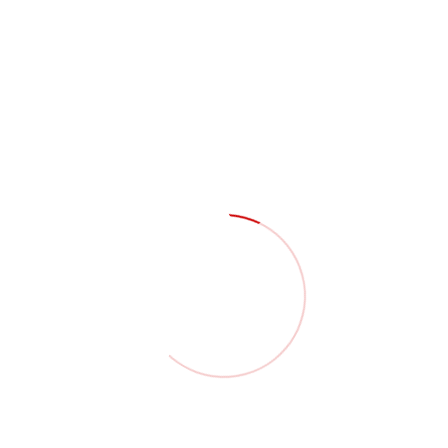
contacto@discon.com.co
+57 607 672 1400
HORARIOS DE ATENCIÓN
7:00am - 5:00pm ( Lun - Vie )
8:00am - 12:00pm ( Sab )
Dom & Festivos NO HAY ATENCIÓN